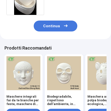
PE dei pp
Continua
Prodotti Raccomandati
Maschere integrali
Biodegradabile,
Maschera anim
fai da te bianche per
rispettoso
polpa biodegra
feste, maschere di
dell'ambiente, in
ecologica,
carta da dipingere in
pasta stampata,
personalizzabi