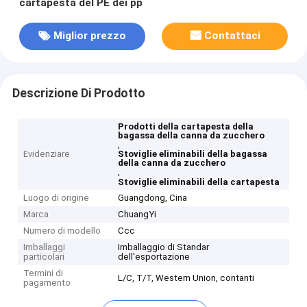
cartapesta del PE dei pp
Miglior prezzo
Contattaci
Descrizione Di Prodotto
Prodotti della cartapesta della
bagassa della canna da zucchero
,
Evidenziare
Stoviglie eliminabili della bagassa
della canna da zucchero
,
Stoviglie eliminabili della cartapesta
Luogo di origine
Guangdong, Cina
Marca
ChuangYi
Numero di modello
Ccc
Imballaggi
Imballaggio di Standar
particolari
dell'esportazione
Termini di
L/C, T/T, Western Union, contanti
pagamento