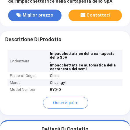
dell'impacchettatrice della cartapesta dello SpA
Miglior prezzo
Contattaci
Descrizione Di Prodotto
Impacchettatrice della cartapesta
dello SpA
Evidenziare
,
Impacchettatrice automatica della
cartapesta dei semi
Place of Origin
China
Marca
Chuangyi
Model Number
BY040
Osservi più
Dettagli Di Contatto