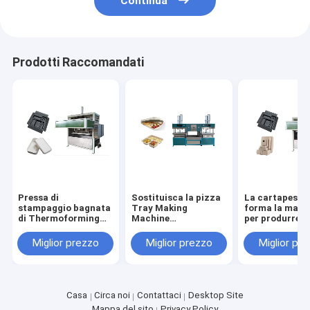
Continua
Prodotti Raccomandati
Pressa di
Sostituisca la pizza
La cartapesta
stampaggio bagnata
Tray Making
forma la macc
di Thermoforming
Machine
per produrre
per produrre
dell'insalatiera della
l'imballaggio 
imballaggio del
fibra della polpa del
personalizza l
Miglior prezzo
Miglior prezzo
Miglior pr
prodotto di Elctronic
PE dei pp
dimensione
Casa
Circa noi
Contattaci
Desktop Site
Mappa del sito
Privacy Policy