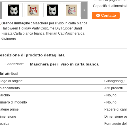
Termini di pagamento
Capacità di alimentaz
Contatto
Grande immagine :
Maschera per il viso in carta bianca
Halloween Holiday Party Costume Diy Rubber Band
Fissata Carta bianca bianca Therian Cat Maschera da
dipingere
escrizione di prodotto dettagliata
Maschera per il viso in carta bianca
Evidenziare:
ltri attributi
uogo di origine
Guangdong, C
biancamento
Altri prodotti
archio
- No, no.
umero di modello
- No, no.
aterie prime
Papere di can
imensione
Dimensione pe
ecnica
Formaggio del