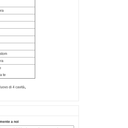
ura
stom
era
e
a te
,
'uovo di 4 cavità
tamente a noi