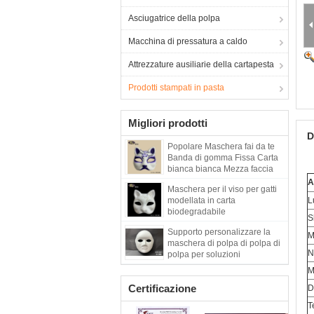
Asciugatrice della polpa
Macchina di pressatura a caldo
Attrezzature ausiliarie della cartapesta
Prodotti stampati in pasta
Migliori prodotti
D
Popolare Maschera fai da te
Banda di gomma Fissa Carta
bianca bianca Mezza faccia
Maschera di gatto Anime Pulp
A
Maschera per il viso per gatti
Propus Cosplay giapponese
modellata in carta
L
biodegradabile
S
Supporto personalizzare la
M
maschera di polpa di polpa di
N
polpa per soluzioni
personalizzate per la cura
M
della pelle
Certificazione
D
T