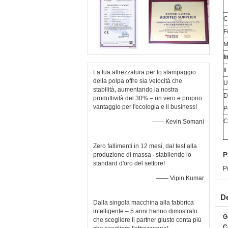
C
F
I
I
La tua attrezzatura per lo stampaggio
della polpa offre sia velocità che
U
stabilità, aumentando la nostra
D
produttività del 30% – un vero e proprio
vantaggio per l'ecologia e il business!
P
C
—— Kevin Somani
Zero fallimenti in 12 mesi, dal test alla
P
produzione di massa ∙ stabilendo lo
standard d'oro del settore!
P
—— Vipin Kumar
De
Dalla singola macchina alla fabbrica
intelligente – 5 anni hanno dimostrato
G
che scegliere il partner giusto conta più
C