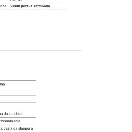
:
L/C, T/T
ione:
50000 pezzi a settimana
ina
na da zucchero
rsonalizzata
la pasta da stampa a