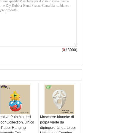
(
0
/ 3000)
eative Pulp Molded
Maschere bianche di
cor Collection. Unico
polpa vuote da
t Paper Hanging
dipingere fai-da-te per