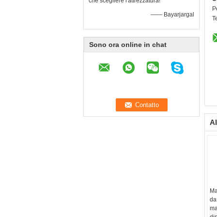
che scegliere l'attrezzatura!
P
—— Bayarjargal
T
Sono ora online in chat
Al
Ma
da
ma