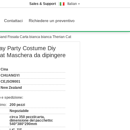
Sales & Support
Italian
Contattaci
Richiedere un preventivo
Band Fissata Carta bianca bianca Therian Cat
iday Party Costume Diy
at Maschera da dipingere
Cina
CHUANGYI
CE,ISO9001
New Zealand
 e spedizione:
nimo:
200 pezzi
Negoziabile
circa 350 pezzi/carta,
dimensione del pacchetto:
540*380*290mm