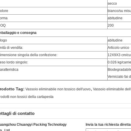
secco
olore
bianco/su mis
orma
abitudine
MOQ
200
mballaggio e consegna
l logo
abitudine
nità di vendita:
Articolo unico
imensione singola della confezione:
12X9X3 cm/cu
eso lordo singolo:
0.026 kg/carri
aratteristica
Biodegradabil
Verniciato fai d
,
rodotto Tag:
Vassoio eliminabile non tossico dell'uovo
Vassoio eliminabile dell
rodotti non tossici della cartapesta
ttagli di contatto
uangzhou Chuangyi Packing Technology
Invia la tua richiesta diret
o., Ltd