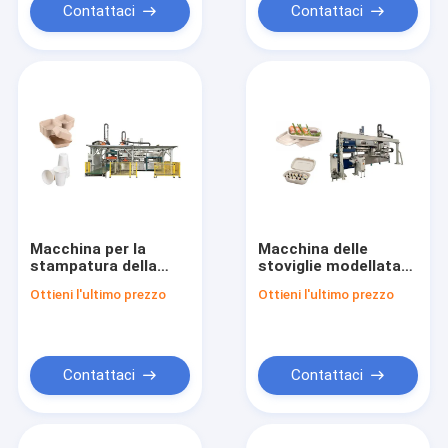
Contattaci
Contattaci
Macchina per la
Macchina delle
stampatura della
stoviglie modellata
pasta di pasta di
polpa del vergine del
Ottieni l'ultimo prezzo
Ottieni l'ultimo prezzo
bagagli per la pasta
CE per la pressatura
vergine con sistema
bagnata di
di controllo PLC
Thermoforming
Contattaci
Contattaci