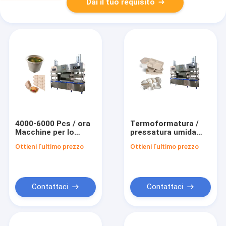
Dai il tuo requisito
4000-6000 Pcs / ora
Termoformatura /
Macchine per lo
pressatura umida
stampaggio della
Macchine per utensili
Ottieni l'ultimo prezzo
Ottieni l'ultimo prezzo
pasta di carta con
da tavola
sistema di controllo
biodegradabili con
avanzato
controllo PLC
Contattaci
Contattaci