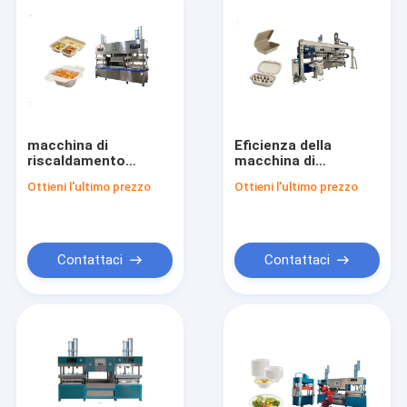
macchina di
Eficienza della
riscaldamento
macchina di
elettrica delle
stampaggio della
Ottieni l'ultimo prezzo
Ottieni l'ultimo prezzo
stoviglie della
pasta di carta
cartapesta di
Capacità 4000-
400*300mm con il
6000Pcs / ora
sistema di controllo
Sistema di controllo
dello SpA
PLC
Contattaci
Contattaci
Casa
Prodotti
Video