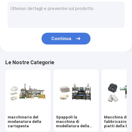
Macchina imballatrice proteggente di consegna di carta stra
Asciugatrice della polpa
Macchina di pressatura a caldo
Continua
Attrezzature ausiliarie della cartapesta
Prodotti stampati in pasta
Le Nostre Categorie
macchinario del
Spappoli la
Macchina di
modanatura della
macchina di
fabbricazione 
cartapesta
modellatura della
piatti della b
scatola di pranzo
della canna da