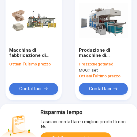
Macchina di
Produzione di
fabbricazione di
macchine di
piatto di
stampaggio di pasta
Ottieni l'ultimo prezzo
Prezzo:
negotiated
riscaldamento
completamente
MOQ:
1 set
elettrica del
automatiche ad alte
modanatura della
prestazioni per
Ottieni l'ultimo prezzo
polpa
stoviglie monouso
Contattaci
Contattaci
Risparmia tempo
Lasciaci contattare i migliori prodotti con
te.