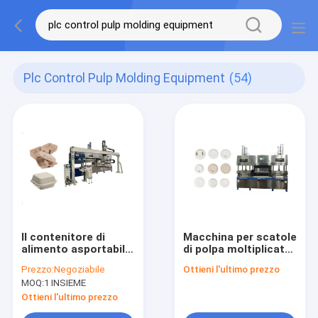
Plc Control Pulp Molding Equipment
(54)
Il contenitore di
Macchina per scatole
alimento asportabile
di polpa moltiplicata
biodegradabile
efficiente con
Prezzo:
Negoziabile
Ottieni l'ultimo prezzo
spappola
controllo PLC
MOQ:
1 INSIEME
l'attrezzatura
modellata
Ottieni l'ultimo prezzo