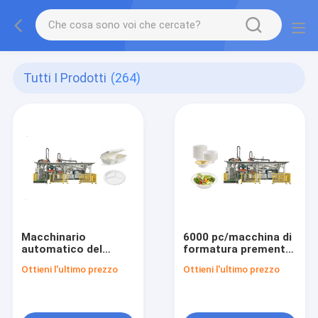
Tutti I Prodotti
(264)
Macchinario
6000 pc/macchina di
automatico del
formatura premente
modanatura della
bagnata polpa di ora
Ottieni l'ultimo prezzo
Ottieni l'ultimo prezzo
cartapesta per la
per stoviglie
polpa del vergine che
modella 4000 pc/ora