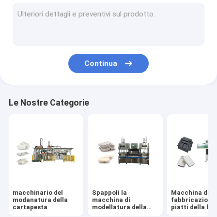
Macchina imballatrice proteggente di consegna di carta stra
Asciugatrice della polpa
Macchina di pressatura a caldo
Continua
Attrezzature ausiliarie della cartapesta
Prodotti stampati in pasta
Le Nostre Categorie
macchinario del
Spappoli la
Macchina di
modanatura della
macchina di
fabbricazione 
cartapesta
modellatura della
piatti della b
scatola di pranzo
della canna da