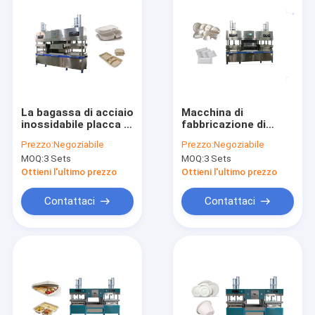
La bagassa di acciaio
Macchina di
inossidabile placca la
fabbricazione di
linea di produzione
piatti della polpa
Prezzo:
Negoziabile
Prezzo:
Negoziabile
fabbricante delle
della bagassa della
MOQ:
3 Sets
MOQ:
3 Sets
stoviglie del
canna da zucchero
modanatura della
Ottieni l'ultimo prezzo
Ottieni l'ultimo prezzo
polpa della macchina
Contattaci
Contattaci
Casa
Prodotti
Video