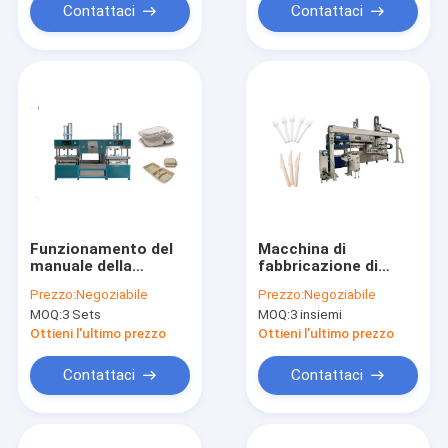
Contattaci
Contattaci
Funzionamento del
Macchina di
manuale della
fabbricazione di
macchina di
piatti della carta
Prezzo:
Negoziabile
Prezzo:
Negoziabile
fabbricazione di
della bagassa della
MOQ:
3 Sets
MOQ:
3 insiemi
piatti della bagassa
canna da zucchero di
della canna da
operazione
Ottieni l'ultimo prezzo
Ottieni l'ultimo prezzo
zucchero
automatica
Contattaci
Contattaci