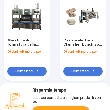
Macchina di
Caldaia elettrica
formatura della
Clamshell Lunch Box
polpa di controllo
Forming Machine con
Ottieni l'ultimo prezzo
Ottieni l'ultimo prezzo
dello SpA per
dimensioni di muffa
produzione della
di 400*300mm
scatola di pranzo
della copertura
superiore
Contattaci
Contattaci
Risparmia tempo
Lasciaci contattare i migliori prodotti con
te.