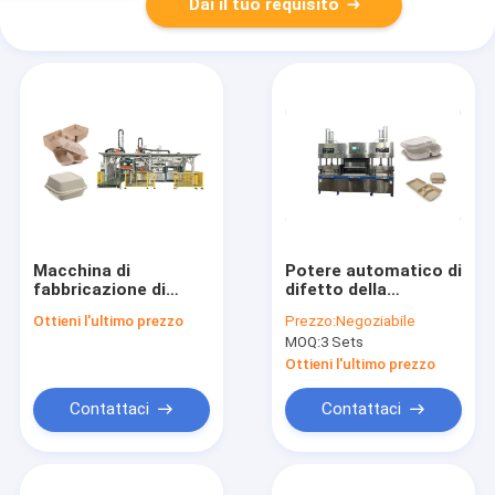
Dai il tuo requisito
Macchina di
Potere automatico di
fabbricazione di
difetto della
piatto di
macchina di
Ottieni l'ultimo prezzo
Prezzo:
Negoziabile
riscaldamento
fabbricazione di
MOQ:
3 Sets
elettrica del
piatti della bagassa
modanatura della
della canna da
Ottieni l'ultimo prezzo
polpa
zucchero
Contattaci
Contattaci