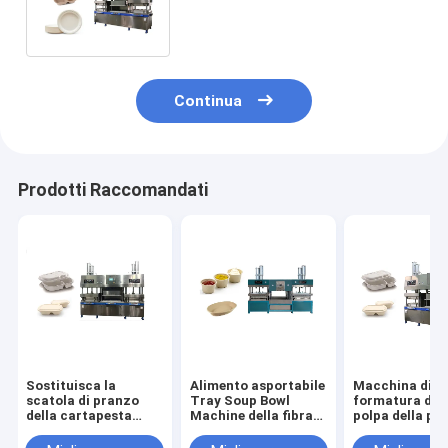
macchina di formatura per fare
il contenitore dell'hamburger e
del piatto di carta
Continua
Prodotti Raccomandati
Sostituisca la
Alimento asportabile
Macchina di
scatola di pranzo
Tray Soup Bowl
formatura del
della cartapesta
Machine della fibra
polpa della pro
della schiuma che
eliminabile
olio per produr
forma la macchina
contenitore di