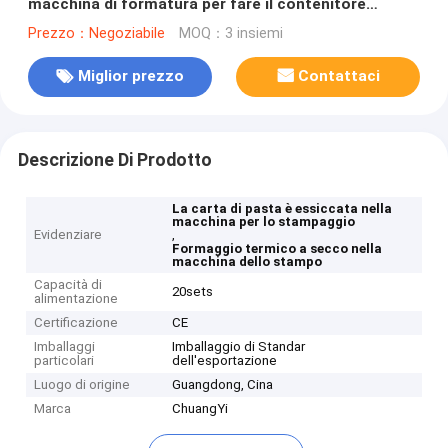
macchina di formatura per fare il contenitore
dell'hamburger e del piatto di carta
Prezzo：Negoziabile
MOQ：3 insiemi
Miglior prezzo
Contattaci
Descrizione Di Prodotto
La carta di pasta è essiccata nella
macchina per lo stampaggio
Evidenziare
,
Formaggio termico a secco nella
macchina dello stampo
Capacità di
20sets
alimentazione
Certificazione
CE
Imballaggi
Imballaggio di Standar
particolari
dell'esportazione
Luogo di origine
Guangdong, Cina
Marca
ChuangYi