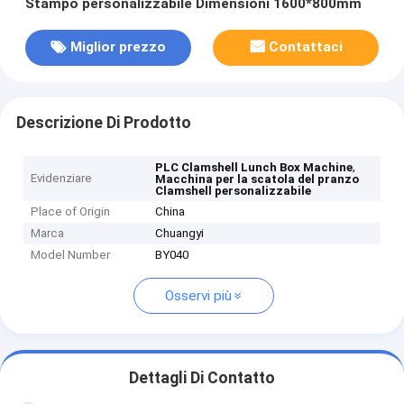
Stampo personalizzabile Dimensioni 1600*800mm
Miglior prezzo
Contattaci
Descrizione Di Prodotto
,
PLC Clamshell Lunch Box Machine
Evidenziare
Macchina per la scatola del pranzo
Clamshell personalizzabile
Place of Origin
China
Marca
Chuangyi
Model Number
BY040
Osservi più
Dettagli Di Contatto