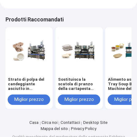
Prodotti Raccomandati
Strato di polpa del
Sostituisca la
Alimento aspor
candeggiante
scatola di pranzo
Tray Soup Bow
asciutto in
della cartapesta
Machine della 
macchina di
della schiuma che
eliminabile
formatura per fare il
forma la macchina
Miglior prezzo
Miglior prezzo
Miglior pr
contenitore
dell'hamburger e del
piatto di carta
Casa
Circa noi
Contattaci
Desktop Site
Mappa del sito
Privacy Policy
Qualità
macchinario del modanatura della cartapesta
Fabbrica