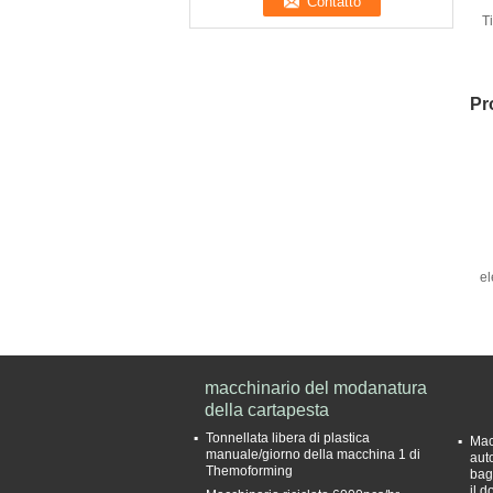
Ti
Pr
el
macchinario del modanatura
della cartapesta
Tonnellata libera di plastica
Mac
manuale/giorno della macchina 1 di
aut
Themoforming
bag
il 