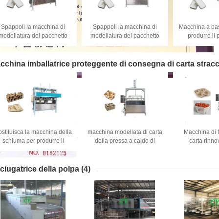
Spappoli la macchina di
Spappoli la macchina di
Macchina a bas
modellatura del pacchetto
modellatura del pacchetto
produrre il 
della toilette con il multi
della toilette con il multi
imballaggio 
braccio unito del robot
braccio unito del robot
dell'alt
cchina imballatrice proteggente di consegna di carta stracc
stituisca la macchina della
macchina modellata di carta
Macchina di 
schiuma per produrre il
della pressa a caldo di
carta rinno
vassoio di assorbimento di
1M3/Min 12kw per la
produrre la frut
scossa
correzione del vassoio
Cup Tray d
deforme della polpa
dell'
ciugatrice della polpa
(4)