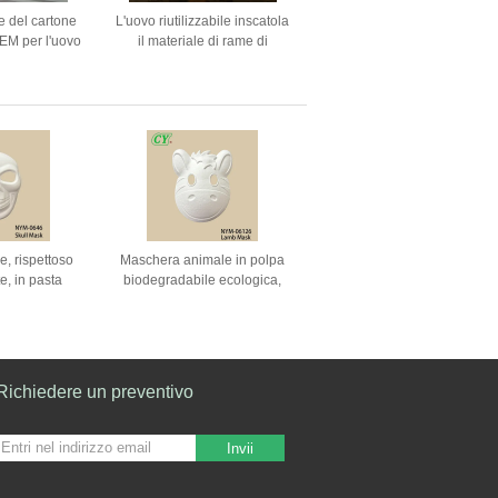
le del cartone
L'uovo riutilizzabile inscatola
OEM per l'uovo
il materiale di rame di
ine della
alluminio modellato della
pesta
muffa della polpa
e, rispettoso
Maschera animale in polpa
e, in pasta
biodegradabile ecologica,
aschera da
personalizzabile, disegnabile
spruzzatura
e verniciabile per le
rasformata per
celebrazioni di Halloween
e di Halloween
Richiedere un preventivo
Invii