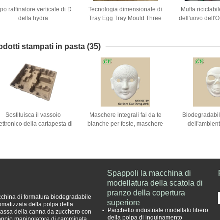
po raffinatore verticale di D
Tecnologia dimensionale di
Muffa riciclabi
della hydra
Tray Egg Tray Mould Three
dell'uovo dell'
del caffè della cartapesta
Tray Mach
carta
odotti stampati in pasta
(35)
Sostituisca il vassoio
Maschere integrali fai da te
Biodegradabil
ettronico della cartapesta di
bianche per feste, maschere
dell'ambient
plastica
di carta da dipingere in polpa
stampata, m
per Halloween
bollettino, 
trasportabile, t
la celebrazion
Spappoli la macchina di
modellatura della scatola di
pranzo della copertura
china di formatura biodegradabile
superiore
omatizzata della polpa della
Pacchetto industriale modellato libero
assa della canna da zucchero con
della polpa di inquinamento
doppio manipolatore di camminata