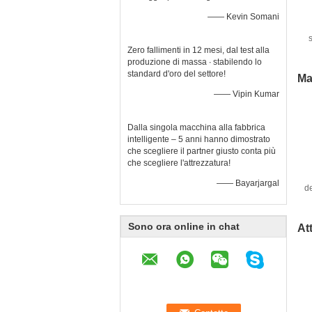
—— Kevin Somani
Zero fallimenti in 12 mesi, dal test alla
d
produzione di massa ∙ stabilendo lo
standard d'oro del settore!
Ma
—— Vipin Kumar
Dalla singola macchina alla fabbrica
intelligente – 5 anni hanno dimostrato
che scegliere il partner giusto conta più
che scegliere l'attrezzatura!
—— Bayarjargal
d
a
Sono ora online in chat
At