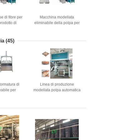
e di fibre per
Macchina modellata
prodotto di
eliminabile della polpa per
industriale
fare il prodotto cosmetico del
o grado
pacchetto
ia
(45)
formatura di
Linea di produzione
vabile per
modellata polpa automatica
ta Tray Coffee
della macchina del cartone
el cartone
dell'uovo della macchina del
uovo
vassoio dell'uovo