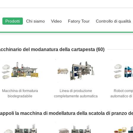
Prodotti
Chi siamo
Video
Fatory Tour
Controllo di qualità
cchinario del modanatura della cartapesta
(60)
Macchina di formatura
Linea di produzione
Robot comp
biodegradabile
completamente automatica
automatico di
automatizzata della polpa
delle stoviglie della polpa
Making Mach
lla bagassa della canna da
con il braccio di camminata
dell'alimento
zucchero con il doppio
orizzontale del robot
della fibra d
appoli la macchina di modellatura della scatola di pranzo d
anipolatore di camminata
orizzontale