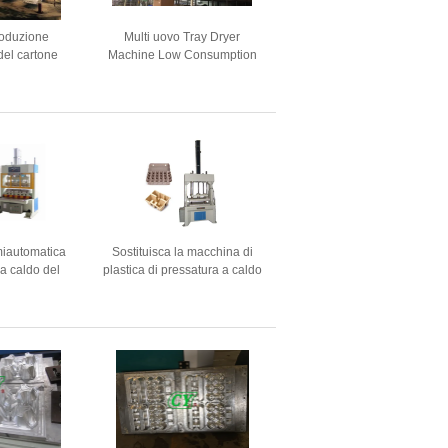
roduzione
Multi uovo Tray Dryer
del cartone
Machine Low Consumption
'asciugatrice
dell'asciugatrice della polpa
pa di Eco
del metallo di strato
iautomatica
Sostituisca la macchina di
 a caldo del
plastica di pressatura a caldo
l'uovo con
con una pressione di
esercizio 15
esercizio di 10 tonnellate
llate