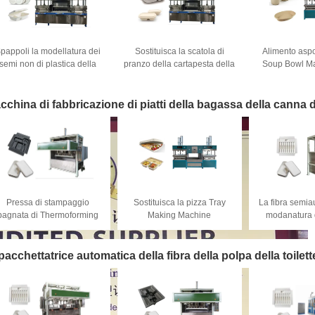
pappoli la modellatura dei
Sostituisca la scatola di
Alimento aspo
semi non di plastica della
pranzo della cartapesta della
Soup Bowl Ma
macchina della scatola di
schiuma che forma la
fibra eli
pranzo della copertura
macchina
superiore automatici
cchina di fabbricazione di piatti della bagassa della canna
Pressa di stampaggio
Sostituisca la pizza Tray
La fibra semia
bagnata di Thermoforming
Making Machine
modanatura 
er produrre imballaggio del
dell'insalatiera della fibra
sostituisce i 
prodotto di Elctronic
della polpa del PE dei pp
Packaging Pro
pacchettatrice automatica della fibra della polpa della toilett