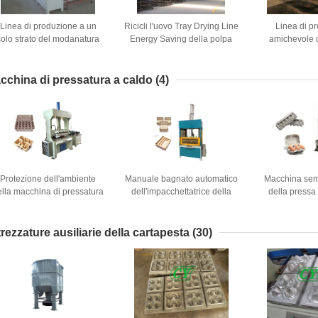
Linea di produzione a un
Ricicli l'uovo Tray Drying Line
Linea di p
solo strato del modanatura
Energy Saving della polpa
amichevole 
ella polpa dell'asciugatrice
dell'asciugatrice della polpa
dell'uovo dell
della polpa
della pol
cchina di pressatura a caldo
(4)
Protezione dell'ambiente
Manuale bagnato automatico
Macchina sem
ella macchina di pressatura
dell'impacchettatrice della
della pressa
 caldo della cartapesta del
stampa dei semi asciutto in
cartone del
cartone dell'uovo 20
macchina di formatura
pressione di 
tonnellate
tonne
trezzature ausiliarie della cartapesta
(30)