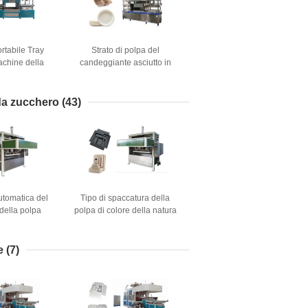
rtabile Tray
Strato di polpa del
chine della
candeggiante asciutto in
minabile
macchina di formatura per
fare il contenitore
dell'hamburger e del piatto di
 da zucchero
(43)
carta
utomatica del
Tipo di spaccatura della
della polpa
polpa di colore della natura
pp PEP Finery
asciutto in macchina di
duction Line
formatura al vassoio
elettronico di Prodcue
e
(7)