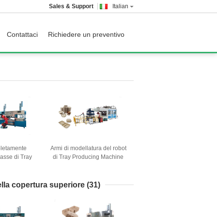
Sales & Support
Italian
Contattaci
Richiedere un preventivo
letamente
Armi di modellatura del robot
 asse di Tray
di Tray Producing Machine
ine With 6
With Two dell'alimento della
 asportabile
cartapesta eliminabile astuta
ella bagassa
ella copertura superiore
(31)