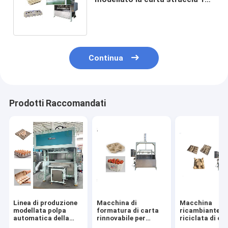
pacchetti dell'uovo della
macchina per fabbricare le
scatole di cartone
Continua
Prodotti Raccomandati
Linea di produzione
Macchina di
Macchina
modellata polpa
formatura di carta
ricambiante
automatica della
rinnovabile per
riciclata di ca
macchina del
produrre la frutta
straccia per