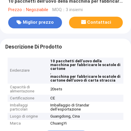
10 pacchetti dell'uovo della macchina per fabbricare
le scatole di cartone
Prezzo：Negoziabile
MOQ：3 insiemi
Miglior prezzo
Contattaci
Descrizione Di Prodotto
10 pacchetti dell'uovo della
macchina per fabbricare le scatole di
cartone
Evidenziare
,
macchina per fabbricare le scatole di
cartone dell'uovo di carta straccia
Capacità di
20sets
alimentazione
Certificazione
CE
Imballaggi
Imballaggio di Standar
particolari
dell'esportazione
Luogo di origine
Guangdong, Cina
Marca
ChuangYi